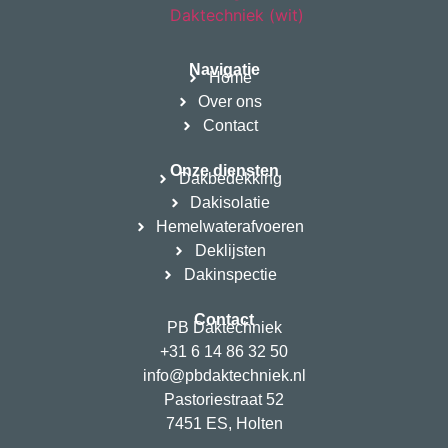
Navigatie
Home
Over ons
Contact
Onze diensten
Dakbedekking
Dakisolatie
Hemelwaterafvoeren
Deklijsten
Dakinspectie
Contact
PB Daktechniek
+31 6 14 86 32 50
info@pbdaktechniek.nl
Pastoriestraat 52
7451 ES, Holten