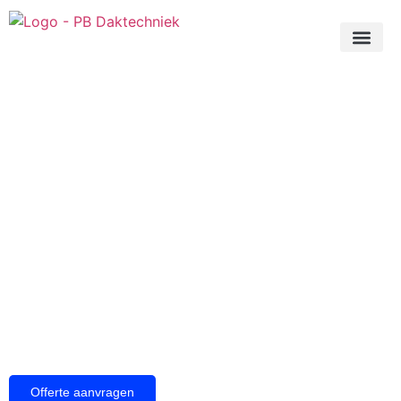
Dak laten isoleren in Ruurlo
Wanneer u overweegt uw dak te laten isoleren in Ruurlo, is
dat een verstandige keuze. Met een goed geïsoleerd dak
kunt u het comfort van uw woning of bedrijfspand aanzienlijk
verbeteren. Dit geldt vooral voor platte daken, waar isolatie
een belangrijke rol speelt in zowel de energie-efficiëntie als
het welzijn binnen. Wij van PB Daktechniek helpen u graag
bij het dak laten isoleren in Ruurlo, zodat u zorgeloos kunt
genieten van de voordelen.
Offerte aanvragen