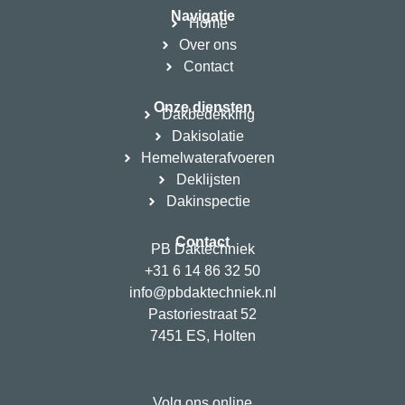
Navigatie
Home
Over ons
Contact
Onze diensten
Dakbedekking
Dakisolatie
Hemelwaterafvoeren
Deklijsten
Dakinspectie
Contact
PB Daktechniek
+31 6 14 86 32 50
info@pbdaktechniek.nl
Pastoriestraat 52
7451 ES, Holten
Volg ons online