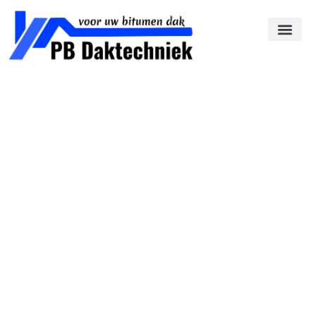
Dakdekker in Wierden
Bij PB Daktechniek zijn we gespecialiseerd in bitumen
daken en bieden we onze diensten aan voor zowel
particuliere huiseigenaren als lokale ondernemers in
Wierden. Wij als erkende dakdekker in Wierden zijn ervaren
in het werken met platte en licht hellende daken. Wij
begrijpen hoe belangrijk het is om uw dak goed te
onderhouden en te repareren, zodat u verzekerd bent van
kwaliteit en duurzaamheid. Met onze expertise helpen wij u
graag bij al uw dakbehoeften.